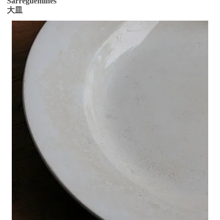
Sarreguemines
大皿