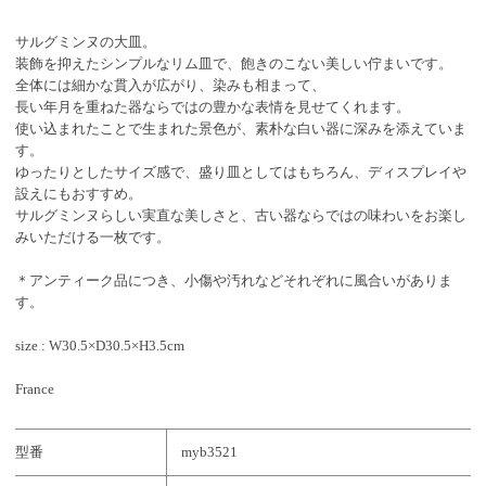
サルグミンヌの大皿。
装飾を抑えたシンプルなリム皿で、飽きのこない美しい佇まいです。
全体には細かな貫入が広がり、染みも相まって、
長い年月を重ねた器ならではの豊かな表情を見せてくれます。
使い込まれたことで生まれた景色が、素朴な白い器に深みを添えていま
す。
ゆったりとしたサイズ感で、盛り皿としてはもちろん、ディスプレイや
設えにもおすすめ。
サルグミンヌらしい実直な美しさと、古い器ならではの味わいをお楽し
みいただける一枚です。
＊アンティーク品につき、小傷や汚れなどそれぞれに風合いがありま
す。
size : W30.5×D30.5×H3.5cm
France
型番
myb3521