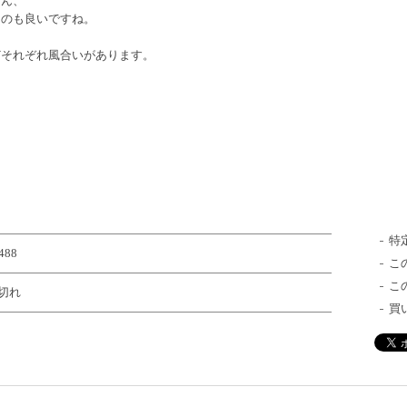
ろん、
くのも良いですね。
どそれぞれ風合いがあります。
特
488
こ
こ
切れ
買