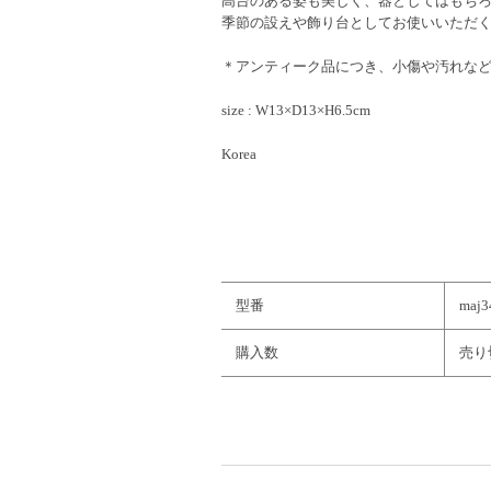
高台のある姿も美しく、器としてはもち
季節の設えや飾り台としてお使いいただ
＊アンティーク品につき、小傷や汚れな
size : W13×D13×H6.5cm
Korea
型番
maj3
購入数
売り