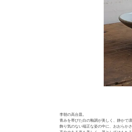
李朝の高台皿。
青みを帯びた白の釉調が美しく、静かで
飾り気のない端正な姿の中に、おおらか