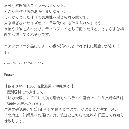
素朴な雰囲気のワイヤーバスケット。
どこか手作り感のある佇まいながら、
しっかりとした作りで実用性を感じられる籠です。
大き過ぎないサイズ感で、日常使いにも取り入れやすそう。
果物や小物を入れたり、ディスプレイとして使ったりと、さまざまな場
面で活躍してくれそうです。
＊アンティーク品につき、小傷や汚れなどそれぞれに風合いがありま
す。
size : W32×D27×H20/26.5cm
France
【個別送料 1,300円(北海道・沖縄除く)】
--個別送料につきまして
「店頭受取」にてご注文頂く場合もシステムの都合上、ご注文時送料は
1,300円と表示されます。
ご注文確認後0円に訂正させて頂きますので、そのままご注文下さい。
「北海道・沖縄県へお届け」は、後ほどこちらで送料を訂正してお知ら
せ致します。