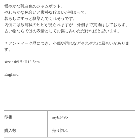
穏やかな乳白色のジャムポット。
やわらかな色合いと素朴な佇まいが相まって、
暮らしにすっと馴染んでくれそうです。
内側には放射状のヒビが見られますが、外側まで貫通はしておらず、
古い物ならではの表情としてお楽しみいただければと思います。
＊アンティーク品につき、小傷や汚れなどそれぞれに風合いがありま
す。
size : Φ9.5×H13.5cm
England
型番
myb3495
購入数
売り切れ