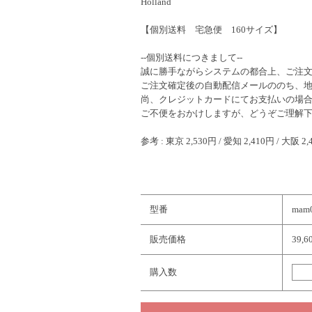
Holland
【個別送料 宅急便 160サイズ】
--個別送料につきまして--
誠に勝手ながらシステムの都合上、ご注文
ご注文確定後の自動配信メールののち、
尚、クレジットカードにてお支払いの場
ご不便をおかけしますが、どうぞご理解
参考 : 東京 2,530円 / 愛知 2,410円 / 大阪 2,
型番
mam
販売価格
39,
購入数