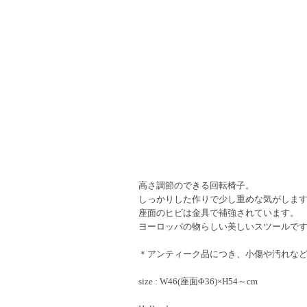
高さ調節のできる回転椅子。
しっかりした作りで少し重めな気がしま
座面のヒビは金具で補強されています。
ヨーロッパの物らしい美しいスツールで
＊アンティーク品につき、小傷や汚れな
size : W46(座面Φ36)×H54～cm