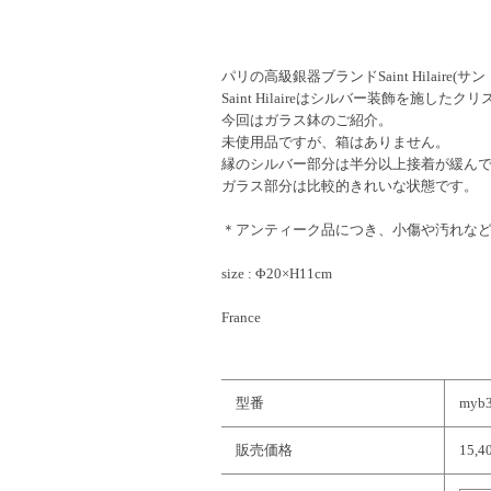
パリの高級銀器ブランドSaint Hilaire(
Saint Hilaireはシルバー装飾を施
今回はガラス鉢のご紹介。
未使用品ですが、箱はありません。
縁のシルバー部分は半分以上接着が緩ん
ガラス部分は比較的きれいな状態です。
＊アンティーク品につき、小傷や汚れな
size : Φ20×H11cm
France
型番
myb
販売価格
15,