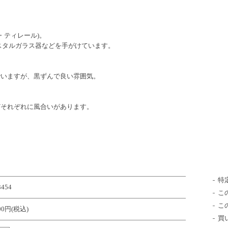
サン・ティレール)。
したクリスタルガラス器などを手がけています。
でいますが、黒ずんで良い雰囲気。
どそれぞれに風合いがあります。
特
3454
こ
こ
400円(税込)
買