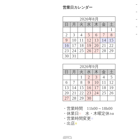
営業日カレンダー
2026年8月
日
月
火
水
木
金
土
1
2
3
4
5
6
7
8
9
10
11
12
13
14
15
16
17
18
19
20
21
22
23
24
25
26
27
28
29
30
31
2026年9月
日
月
火
水
木
金
土
1
2
3
4
5
6
7
8
9
10
11
12
13
14
15
16
17
18
19
20
21
22
23
24
25
26
27
28
29
30
・営業時間 11h00～18h00
・休業日
■
水・木曜定休±α
・営業時間変更
■
・出店
■