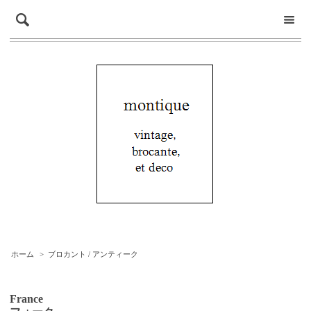
ホーム
>
ブロカント / アンティーク
France