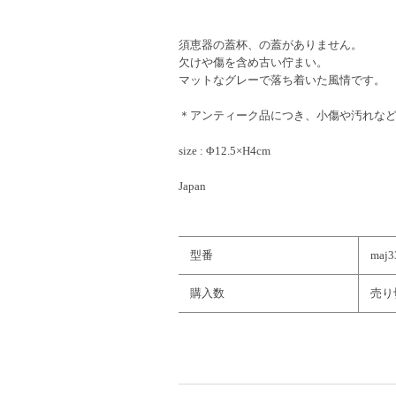
須恵器の蓋杯、の蓋がありません。
欠けや傷を含め古い佇まい。
マットなグレーで落ち着いた風情です。
＊アンティーク品につき、小傷や汚れな
size : Φ12.5×H4cm
Japan
型番
maj3
購入数
売り