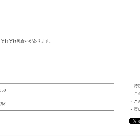
どそれぞれ風合いがあります。
特
368
こ
こ
切れ
買