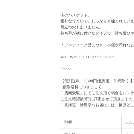
柳のバスケット。
素朴な佇まいで、しっかりと編まれてい
目立つ穴もありません。
持ち手が横に付いたタイプで、持ち運び
＊アンティーク品につき、小傷や汚れな
size : W36.5×D21×H23.5/36.5cm
France
【個別送料 1,300円(北海道・沖縄除く)
--個別送料につきまして
「店頭受取」にてご注文頂く場合もシステム
ご注文確認後0円に訂正させて頂きますの
「北海道・沖縄県へお届け」は、後ほど
型番
myb