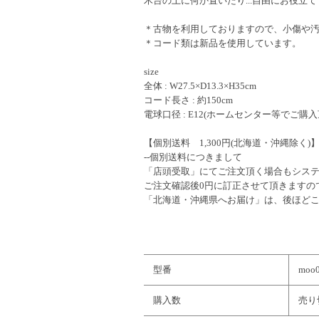
木台の上に何か置いたり...自由にお役立
＊古物を利用しておりますので、小傷や
＊コード類は新品を使用しています。
size
全体 : W27.5×D13.3×H35cm
コード長さ : 約150cm
電球口径 : E12(ホームセンター等でご購
【個別送料 1,300円(北海道・沖縄除く)
--個別送料につきまして
「店頭受取」にてご注文頂く場合もシステム
ご注文確認後0円に訂正させて頂きますの
「北海道・沖縄県へお届け」は、後ほど
型番
moo
購入数
売り