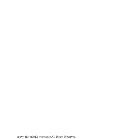
copyright(c)2013 montique All Right Reserved.