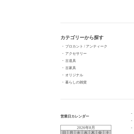
カテゴリーから探す
ブロカント / アンティーク
アクセサリー
古道具
古家具
オリジナル
暮らしの雑貨
営業日カレンダー
2026年8月
日
月
火
水
木
金
土