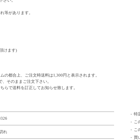
て下さい。
汚れ等があります。
入頂けます)
】
の都合上、ご注文時送料は1,300円と表示されます。
で、そのままご注文下さい。
こちらで送料を訂正してお知らせ致します。
特
0326
こ
こ
切れ
買