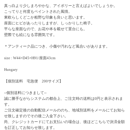
真っ白より少しまろやかな、アイボリーと言えばよいでしょうか。
こってりと何度もペイントされた風情。
東欧らしくどこか粗野な印象も良いと思います。
座面にヒビがあったりしますが、しっかりした椅子。
平らな座面なので、お花や本を載せて置台にも。
壁際でも絵になる雰囲気です。
＊アンティーク品につき、小傷や汚れなど風合いがあります。
size : W44×D45×H91/座面43cm
Hungary
【個別送料 宅急便 200サイズ】
--個別送料につきまして--
誠に勝手ながらシステムの都合上、ご注文時の送料は0円と表示されま
す。
ご注文確定後の自動配信メールののち、地域別送料をメールにてお知ら
せ致しますのでその後ご入金下さい。
尚、クレジットカードにてお支払いの場合は、後ほどこちらで決済金額
を訂正してお知らせ致します。