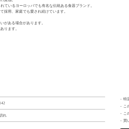
製造されているヨーロッパでも有名な伝統ある食器ブランド。
して採用、家庭でも愛され続けています。
違いがある場合があります。
があります。
特
142
こ
こ
切れ
買