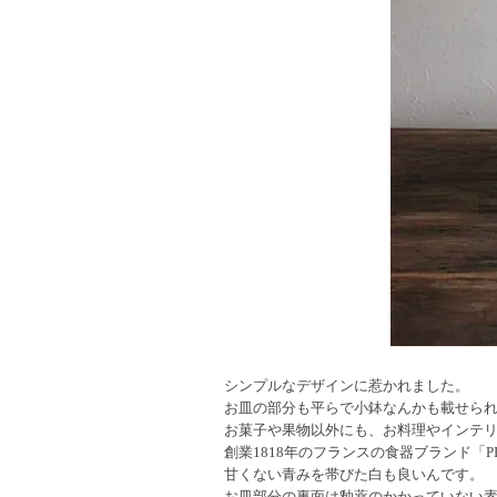
シンプルなデザインに惹かれました。
お皿の部分も平らで小鉢なんかも載せら
お菓子や果物以外にも、お料理やインテ
創業1818年のフランスの食器ブランド「PI
甘くない青みを帯びた白も良いんです。
お皿部分の裏面は釉薬のかかっていない