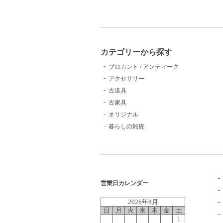
カテゴリーから探す
ブロカント / アンティーク
アクセサリー
古道具
古家具
オリジナル
暮らしの雑貨
営業日カレンダー
2026年8月
日
月
火
水
木
金
土
1