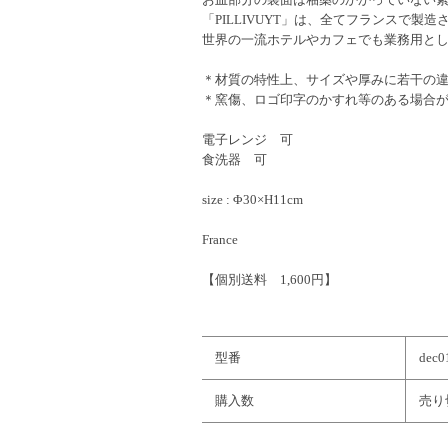
「PILLIVUYT」は、全てフランスで
世界の一流ホテルやカフェでも業務用と
＊材質の特性上、サイズや厚みに若干の
＊窯傷、ロゴ印字のかすれ等のある場合
電子レンジ 可
食洗器 可
size : Φ30×H11cm
France
【個別送料 1,600円】
型番
dec0
購入数
売り