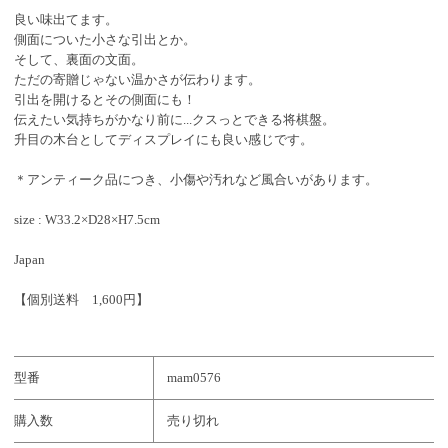
良い味出てます。
側面についた小さな引出とか。
そして、裏面の文面。
ただの寄贈じゃない温かさが伝わります。
引出を開けるとその側面にも！
伝えたい気持ちがかなり前に...クスっとできる将棋盤。
升目の木台としてディスプレイにも良い感じです。
＊アンティーク品につき、小傷や汚れなど風合いがあります。
size : W33.2×D28×H7.5cm
Japan
【個別送料 1,600円】
型番
mam0576
購入数
売り切れ