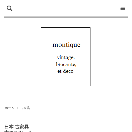
ホーム
>
古家具
日本 古家具