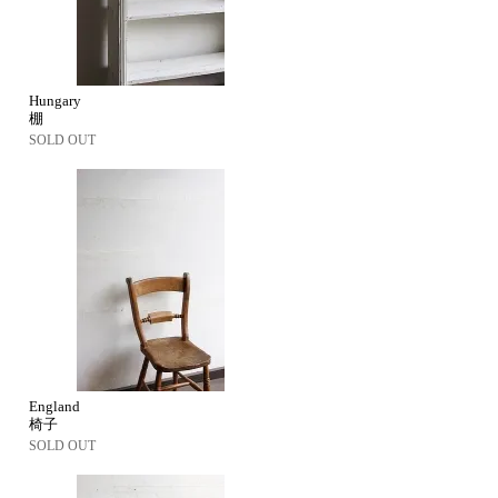
Hungary
棚
SOLD OUT
England
椅子
SOLD OUT