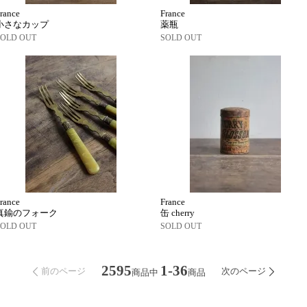
rance
France
小さなカップ
薬瓶
SOLD OUT
SOLD OUT
rance
France
真鍮のフォーク
缶 cherry
SOLD OUT
SOLD OUT
2595
1-36
前のページ
次のページ
商品中
商品