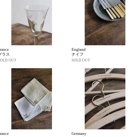
rance
England
グラス
ナイフ
SOLD OUT
SOLD OUT
rance
Germany