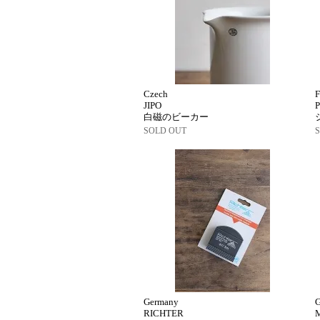
Czech
F
JIPO
白磁のビーカー
SOLD OUT
Germany
RICHTER