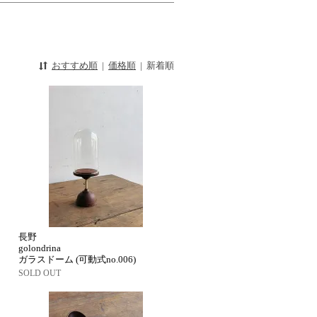
おすすめ順
|
価格順
|
新着順
長野
golondrina
ガラスドーム (可動式no.006)
SOLD OUT