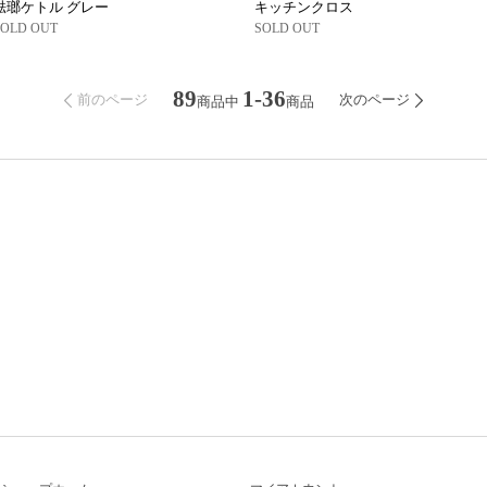
琺瑯ケトル グレー
キッチンクロス
SOLD OUT
SOLD OUT
89
1-36
前のページ
次のページ
商品中
商品