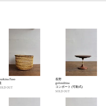
urkina Faso
長野
籠
golondrina
コンポート (可動式)
SOLD OUT
SOLD OUT