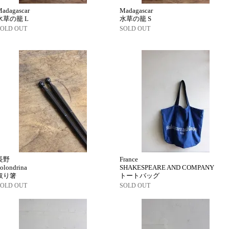
adagascar
Madagascar
水草の籠 L
水草の籠 S
SOLD OUT
SOLD OUT
長野
France
olondrina
SHAKESPEARE AND COMPANY
取り箸
トートバッグ
SOLD OUT
SOLD OUT