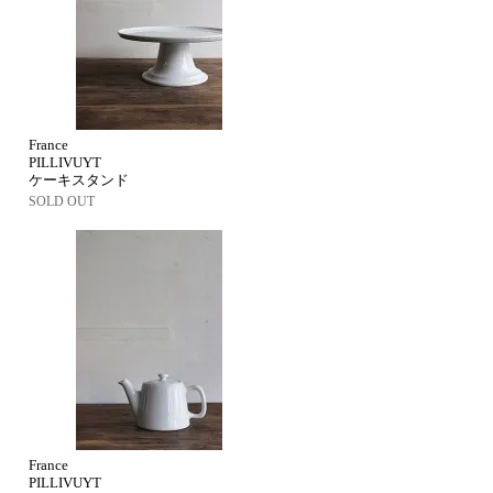
France
PILLIVUYT
ケーキスタンド
SOLD OUT
France
PILLIVUYT